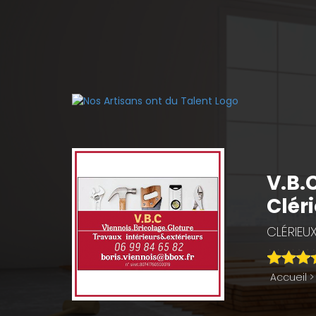
V.B.
Clér
CLÉRIEU
Accueil
>