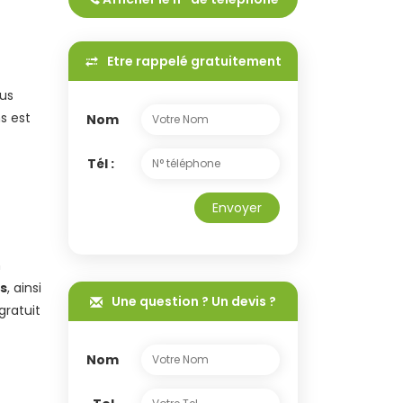
Tél :
0699846582
Etre rappelé gratuitement
ous
s est
Nom
Tél :
Envoyer
n
es
, ainsi
Une question ? Un devis ?
gratuit
Nom