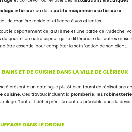
ffage
et concevoir ou rénover des
installations électriques
.
colage intérieur
ou de la
petite maçonnerie extérieure
.
dant de manière rapide et efficace à vos attentes.
r tout le département de la
Drôme
et une partie de l’Ardèche, v
 de qualité. Un autre aspect qui le différencie des autres artisan
 être essentiel pour compléter la satisfaction de son client.
AINS ET DE CUISINE DANS LA VILLE DE CLÉRIEUX
e à présent d’un catalogue plutôt bien fourni de réalisations e
de cuisine
. Ces travaux incluent la
plomberie, les robinetteri
carrelage. Tout est défini précisément au préalable dans le devis 
AUFFAGE DANS LE DRÔME