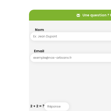
Une question ? 
Nom
Email
2 + 2 = ?