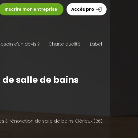
Inscrire mon entreprise
Accès pro
login
Besoin d'un devis ?
Charte qualité
Label
 de salle de bains
ces & rénovation de salle de bains Clérieux (26)