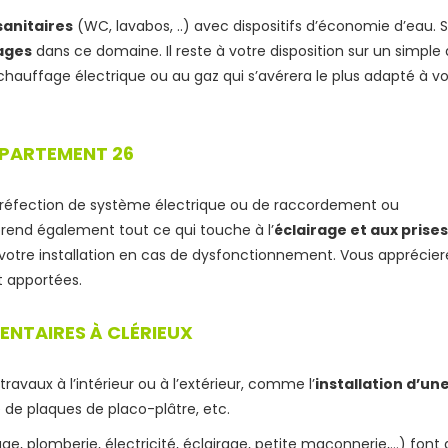
sanitaires
(WC, lavabos, ..) avec dispositifs d’économie d’eau. 
ages
dans ce domaine. Il reste à votre disposition sur un simple 
chauffage électrique ou au gaz qui s’avérera le plus adapté à v
ÉPARTEMENT 26
e réfection de système électrique ou de raccordement ou
rend également tout ce qui touche à l’
éclairage et aux prises
otre installation en cas de dysfonctionnement. Vous apprécier
t apportées.
ENTAIRES À CLÉRIEUX
ravaux à l’intérieur ou à l’extérieur, comme l’
installation d’un
e de plaques de placo-plâtre, etc.
e, plomberie, électricité, éclairage, petite maçonnerie,…) font