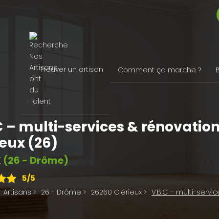
Trouver un artisan
Comment ça marche ?
C – multi-services & rénovation
ieux (26)
(26 - Drôme)
X
5
/5
Artisans
>
26 - Drôme
>
26260 Clérieux
>
V.B.C – multi-servi