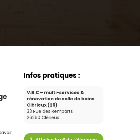
Infos pratiques :
V.B.C – multi-services &
ge
rénovation de salle de bains
Clérieux (26)
33 Rue des Remparts
26260
Clérieux
 savoir
Afficher le n° de téléphone