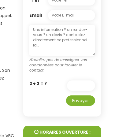
Tel
Son
Email
appel.
os
N'oubliez pas de renseigner vos
coordonnées pour faciliter le
. Son
contact
ez
2 + 2 = ?
Envoyer
e
HORAIRES OUVERTURE :
 de VBC