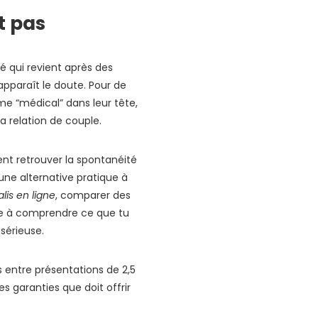
t pas
té qui revient après des
apparaît le doute. Pour de
 “médical” dans leur tête,
a relation de couple.
ent retrouver la spontanéité
une alternative pratique à
lis en ligne
, comparer des
ide à comprendre ce que tu
sérieuse.
 entre présentations de 2,5
les garanties que doit offrir