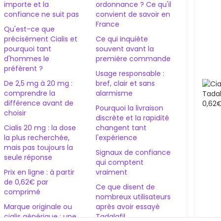
importe et la
ordonnance ? Ce qu'il
confiance ne suit pas
convient de savoir en
France
Qu'est-ce que
précisément Cialis et
Ce qui inquiète
pourquoi tant
souvent avant la
d'hommes le
première commande
préfèrent ?
Usage responsable :
De 2,5 mg à 20 mg :
bref, clair et sans
comprendre la
alarmisme
différence avant de
Pourquoi la livraison
choisir
discrète et la rapidité
Cialis 20 mg : la dose
changent tant
la plus recherchée,
l'expérience
mais pas toujours la
Signaux de confiance
seule réponse
qui comptent
Prix en ligne : à partir
vraiment
de 0,62€ par
Ce que disent de
comprimé
nombreux utilisateurs
Marque originale ou
après avoir essayé
cialis générique : une
Tadalafil