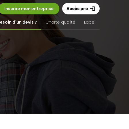
Inscrire mon entreprise
Accès pro
login
esoin d'un devis ?
Charte qualité
Label