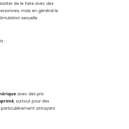
essiter de le faire avec des
personnes, mais en général le
timulation sexuelle
s :
énérique
avec des prix
mprimé
, surtout pour des
 particulièrement attrayant