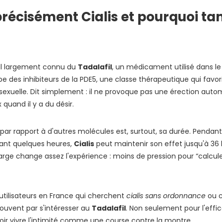
précisément Cialis et pourquoi t
l largement connu du
Tadalafil
, un médicament utilisé dans le
upe des inhibiteurs de la PDE5, une classe thérapeutique qui favor
on sexuelle. Dit simplement : il ne provoque pas une érection aut
quand il y a du désir.
par rapport à d'autres molécules est, surtout, sa durée. Pendant
ant quelques heures,
Cialis
peut maintenir son effet jusqu'à 3
large change assez l'expérience : moins de pression pour “calcu
tilisateurs en France qui cherchent
cialis sans ordonnance
ou c
souvent par s'intéresser au
Tadalafil
. Non seulement pour l'effic
ir vivre l'intimité comme une course contre la montre.