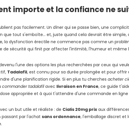
comparaison utile et
Bien choisir aujourd'hui
t importe et la confiance ne sui
honnête
pour ne pas improviser
Leur demander en
demain
ligne sans
Le moment d'agir,
'oublient pas facilement. Un dîner qui se passe bien, une complici
complications : ainsi
avec discrétion et
n que tout s'emboîte… et, juste quand cela devrait être simple, 
fonctionne
sans perdre de temps
l'expérience
 la dysfonction érectile ne commence pas comme un problème
e sécurité qui finit par affecter l'intimité, l'humeur et même l
devenu l'une des options les plus recherchées par ceux qui veul
tif,
Tadalafil
, est connu pour sa durée prolongée et pour offrir 
dre d'une planification rigide. Si en plus tu cherches
acheter cia
u
commander tadalafil
avec
livraison en France
, ce guide t'a
dose appropriée et à quoi t'attendre d'une commande en ligne 
avec un but utile et réaliste : de
Cialis 20mg prix
aux différences
 passant par l'achat
sans ordonnance
, l'emballage discret et 
.