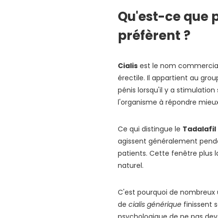
Vidalista
Qu'est-ce que 
Tadalista
préfèrent ?
Aurogra
Silagra
Cialis
est le nom commercia
Suhagra
érectile. Il appartient au gro
pénis lorsqu'il y a stimulati
Caverta
l'organisme à répondre mieux 
Tadacip
Cialis Daily
Ce qui distingue le
Tadalafil
agissent généralement pend
Tadapox
patients. Cette fenêtre plus 
Cialis Soft
naturel.
Viagra Soft
C'est pourquoi de nombreux u
Cialis Black
de
cialis générique
finissent 
Cialis Super Active
psychologique de ne pas devo