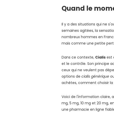
Female Cialis
Quand le momen
Kamagra
Il y a des situations qui ne s
Motilium
semaines agitées, la sensatio
Accutane
nombreux hommes en France,
Cytotec
mais comme une petite perte d
Dapoxetine
Dans ce contexte,
Cialis
est 
Zithromax
et le contrôle. Son principe ac
ceux qui ne veulent pas dépen
Xenical
options de
cialis générique
o
Propecia
achètes, comment choisir la 
Doxycycline
Voici de l'information claire, 
Fildena
mg, 5 mg, 10 mg et 20 mg, en
Cenforce
une pharmacie en ligne fiable