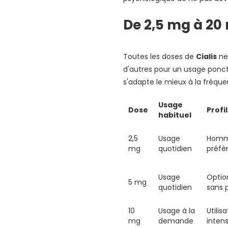
Cenforce Professional
De 2,5 mg à 20 
Viagra Super Active
Kamagra Oral Jelly
Toutes les doses de
Cialis
ne
d'autres pour un usage ponctue
s'adapte le mieux à la fréque
Usage
Dose
Profil
habituel
2,5
Usage
Homme
mg
quotidien
préfèr
Usage
Optio
5 mg
quotidien
sans p
10
Usage à la
Utili
mg
demande
intens