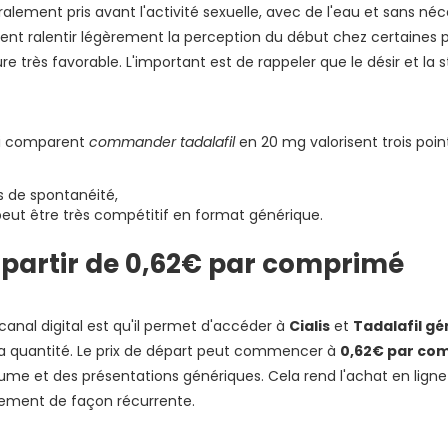
alement pris avant l'activité sexuelle, avec de l'eau et sans néc
vent ralentir légèrement la perception du début chez certaines 
très favorable. L'important est de rappeler que le désir et la s
ui comparent
commander tadalafil
en 20 mg valorisent trois point
us de spontanéité,
peut être très compétitif en format générique.
 à partir de 0,62€ par comprimé
anal digital est qu'il permet d'accéder à
Cialis
et
Tadalafil g
la quantité. Le prix de départ peut commencer à
0,62€ par co
e et des présentations génériques. Cela rend l'achat en ligne
aitement de façon récurrente.