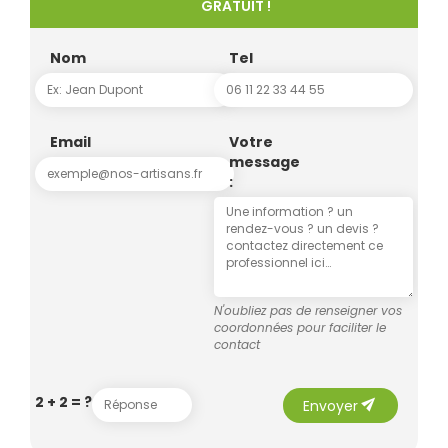
GRATUIT !
Nom
Tel
Email
Votre
message
:
N'oubliez pas de renseigner vos
coordonnées pour faciliter le
contact
send
2 + 2 = ?
Envoyer