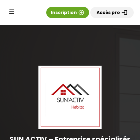
Inscription
add_circle_outline
Accès pro
login
SUN ACTIV – Entreprise spécialisés