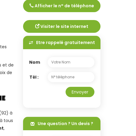
Afficher le n° de téléphone
Tél :
0982216406
Visiter le site internet
Etre rappelé gratuitement
tes
Nom
s et de
oix de
Tél :
Envoyer
NE
(92) à
à tous
Une question ? Un devis ?
nt
,