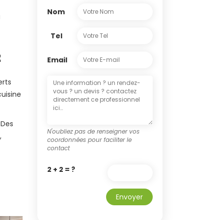
Nom
a
Tel
2
Email
erts
cuisine
 Des
N'oubliez pas de renseigner vos
,
coordonnées pour faciliter le
contact
2 + 2 = ?
Envoyer