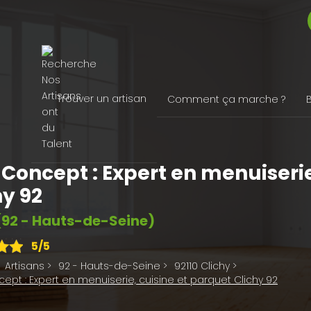
Trouver un artisan
Comment ça marche ?
 Concept : Expert en menuiserie
hy 92
92 - Hauts-de-Seine)
5
/5
Artisans
>
92 - Hauts-de-Seine
>
92110 Clichy
>
ept : Expert en menuiserie, cuisine et parquet Clichy 92