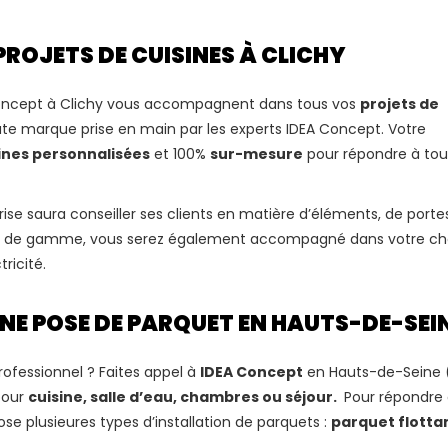
PROJETS DE CUISINES À CLICHY
 Concept à Clichy vous accompagnent dans tous vos
projets de
oute marque prise en main par les experts IDEA Concept. Votre
ines personnalisées
et 100%
sur-mesure
pour répondre à tou
prise saura conseiller ses clients en matière d’éléments, de porte
n haut de gamme, vous serez également accompagné dans votre ch
ricité.
NE POSE DE PARQUET EN HAUTS-DE-SEI
rofessionnel ? Faites appel à
IDEA Concept
en Hauts-de-Seine 
pour
cuisine, salle d’eau, chambres ou séjour.
Pour répondre 
se plusieures types d’installation de parquets :
parquet flotta
.