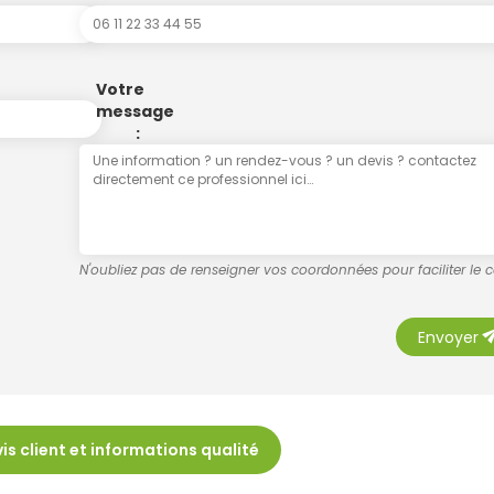
Votre
message
:
N'oubliez pas de renseigner vos coordonnées pour faciliter le 
se
Envoyer
is client et informations qualité