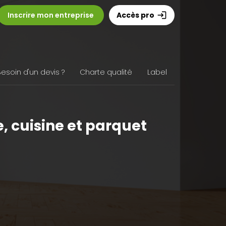
Inscrire mon entreprise
Accès pro
login
Besoin d'un devis ?
Charte qualité
Label
, cuisine et parquet