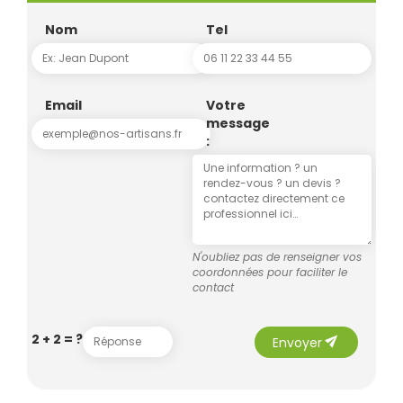
Nom
Tel
Email
Votre
message
:
N'oubliez pas de renseigner vos
coordonnées pour faciliter le
contact
send
2 + 2 = ?
Envoyer