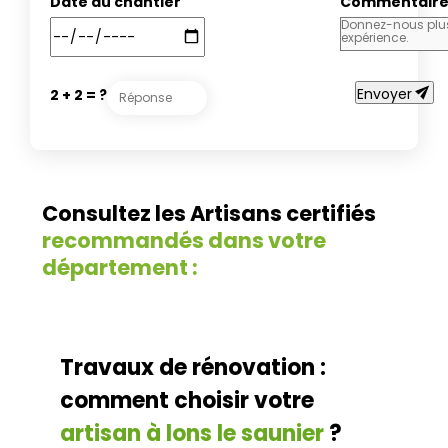
Date du chantier
Commentair
send
Envoyer
2 + 2 = ?
Consultez les Artisans certifiés
recommandés dans votre
département :
Travaux de rénovation :
comment choisir votre
artisan à lons le saunier
?