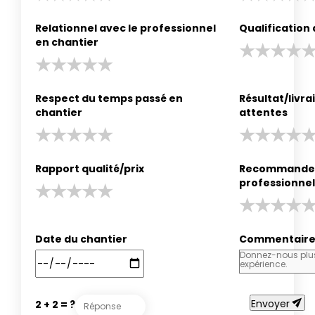
Relationnel avec le professionnel
Qualification
en chantier
Respect du temps passé en
Résultat/livr
chantier
attentes
Rapport qualité/prix
Recommander
professionnel
Date du chantier
Commentair
send
Envoyer
2 + 2 = ?