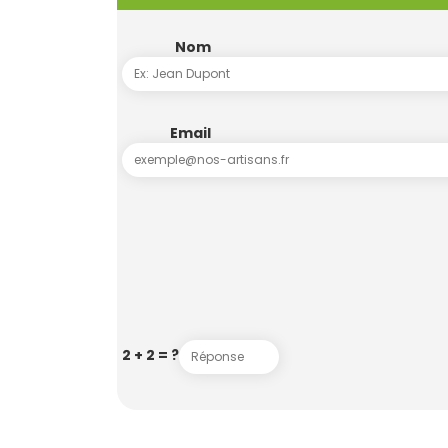
Nom
Email
2 + 2 = ?