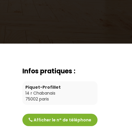
Infos pratiques :
Piquet-Profillet
14 r Chabanais
75002
paris
Afficher le n° de téléphone
Tél :
0142968497