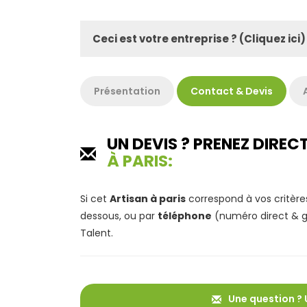
Ceci est votre entreprise ? (Cliquez ici)
Présentation
Contact & Devis
UN DEVIS ? PRENEZ DIR
À PARIS:
Si cet
Artisan à paris
correspond à vos critère
dessous, ou par
téléphone
(numéro direct & gr
Talent.
Une question ? 