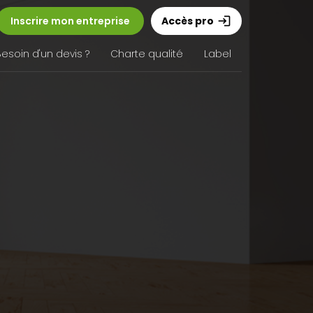
Inscrire mon entreprise
Accès pro
login
Besoin d'un devis ?
Charte qualité
Label