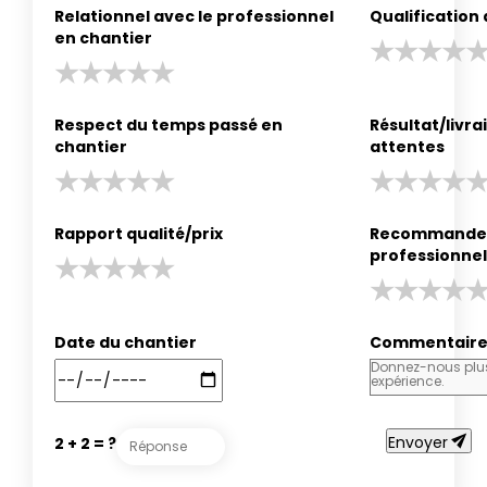
Relationnel avec le professionnel
Qualification
en chantier
Respect du temps passé en
Résultat/livr
chantier
attentes
Rapport qualité/prix
Recommander
professionnel
Date du chantier
Commentair
send
Envoyer
2 + 2 = ?