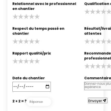
Relationnel avec le professionnel
Qualification
en chantier
Respect du temps passé en
Résultat/livr
chantier
attentes
Rapport qualité/prix
Recommander
professionnel
Date du chantier
Commentair
send
Envoyer
2 + 2 = ?