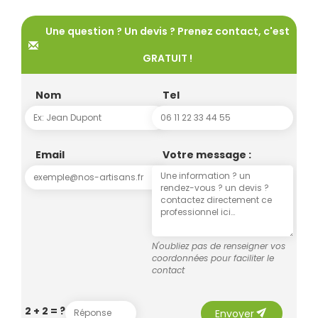
Une question ? Un devis ? Prenez contact, c'est
GRATUIT !
Nom
Tel
Email
Votre message :
N'oubliez pas de renseigner vos
coordonnées pour faciliter le
contact
send
2 + 2 = ?
Envoyer