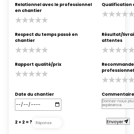
Relationnel avec le professionnel
Qualification
en chantier
Respect du temps passé en
Résultat/livr
chantier
attentes
Rapport qualité/prix
Recommander
professionnel
Date du chantier
Commentair
send
Envoyer
2 + 2 = ?