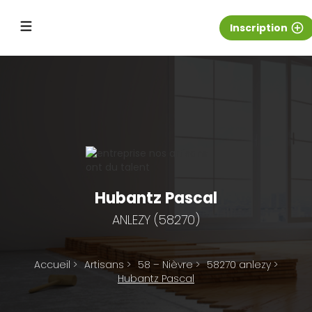
Inscription
add_circle_outline
Hubantz Pascal
ANLEZY (58270)
Accueil
>
Artisans
>
58 – Nièvre
>
58270 anlezy
>
Hubantz Pascal