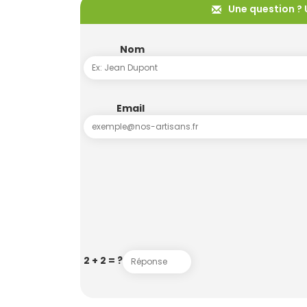
Une question ? 
Nom
Email
2 + 2 = ?