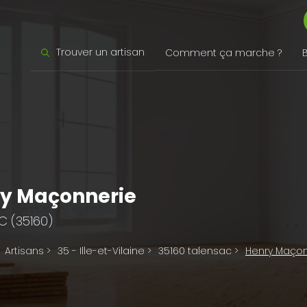
Trouver un artisan
Comment ça marche ?
y Maçonnerie
C (35160)
Artisans
>
35 - Ille-et-Vilaine
>
35160 talensac
>
Henry Maçon