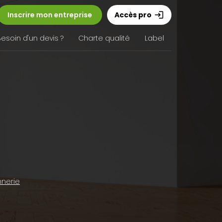
Inscrire mon entreprise
Accès pro
login
Besoin d'un devis ?
Charte qualité
Label
nerie