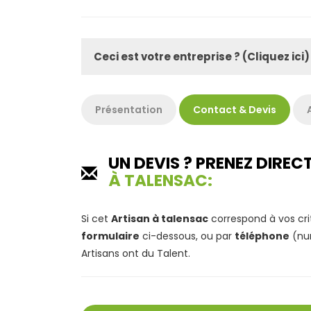
Ceci est votre entreprise ? (Cliquez ici)
Présentation
Contact & Devis
UN DEVIS ? PRENEZ DIR
À TALENSAC:
Si cet
Artisan à talensac
correspond à vos cri
formulaire
ci-dessous, ou par
téléphone
(num
Artisans ont du Talent.