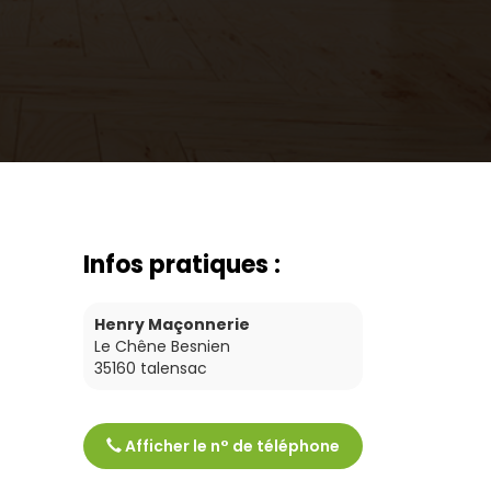
Infos pratiques :
Henry Maçonnerie
Le Chêne Besnien
35160
talensac
Afficher le n° de téléphone
Tél :
0299090568