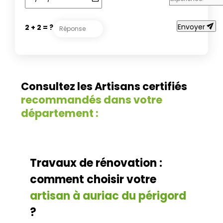
send
Envoyer
2 + 2 = ?
Consultez les Artisans certifiés
recommandés dans votre
département :
Travaux de rénovation :
comment choisir votre
artisan à auriac du périgord
?