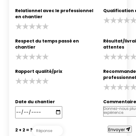
Relationnel avec le professionnel
Qualification
en chantier
Respect du temps passé en
Résultat/livr
chantier
attentes
Rapport qualité/prix
Recommander
professionnel
Date du chantier
Commentair
send
Envoyer
2 + 2 = ?