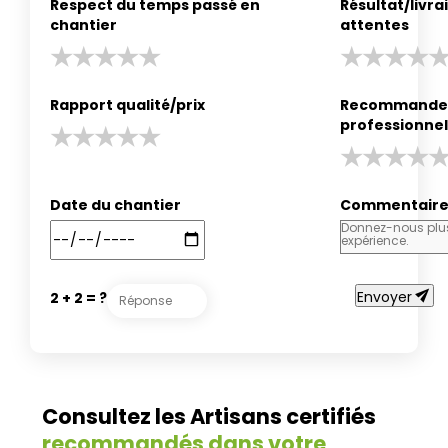
Respect du temps passé en
Résultat/livr
chantier
attentes
Rapport qualité/prix
Recommander
professionnel
Date du chantier
Commentair
send
Envoyer
2 + 2 = ?
Consultez les Artisans certifiés
recommandés dans votre