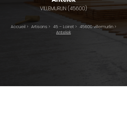
VILLEMURLIN (45600)
Accueil
>
Artisans
>
45 – Loiret
>
45600 villemurlin
>
Antelek