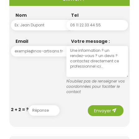
Nom
Tel
Email
Votre message :
N'oubliez pas de renseigner vos
coordonnées pour faciliter le
contact
send
2 + 2 = ?
Envoyer