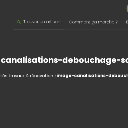
Trouver un artisan
Comment ça marche ?
canalisations-debouchage-so
ités travaux & rénovation >
image-canalisations-debouch