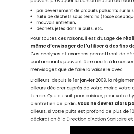
peuvent provoquer la contamination de l’eau d
par déversement de produits polluants sur le so
fuite de déchets sous terrains (fosse sceptiq
mauvais entretien,
déchets jetés dans le puits, etc.
Pour toutes ces raisons, il est d’usage de
réal
même d’envisager de l’utiliser à des fins
Ces analyses et examens permettront de déce
contaminants pouvant être nocifs à la conso
n’envisagez que de faire la vaisselle avec.
D’ailleurs, depuis le 1er janvier 2009, la régleme
ailleurs déclarer auprès de votre mairie votre
terrain. Que ce soit pour cuisiner, pour votre
d’entretien de jardin,
vous ne devrez alors p
ailleurs, si votre puits est profond de plus de 
déclaration à la Direction d’Action Sanitaire e