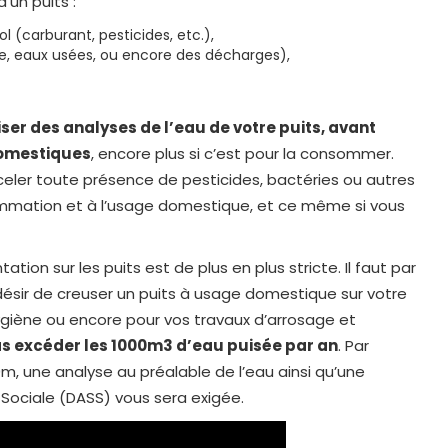
’un puits :
l (carburant, pesticides, etc.),
ue, eaux usées, ou encore des décharges),
iser des analyses de l’eau de votre puits, avant
 domestiques
, encore plus si c’est pour la consommer.
ler toute présence de pesticides, bactéries ou autres
mmation et à l’usage domestique, et ce même si vous
ntation sur les puits est de plus en plus stricte. Il faut par
 désir de creuser un puits à usage domestique sur votre
 hygiène ou encore pour vos travaux d’arrosage et
as excéder les 1000m3 d’eau puisée par an
. Par
10m, une analyse au préalable de l’eau ainsi qu’une
t Sociale (DASS) vous sera exigée.