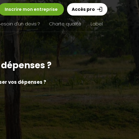
Inscrire mon entreprise
Accès pro
login
Besoin d'un devis ?
Charte qualité
Label
 dépenses ?
ser vos dépenses ?