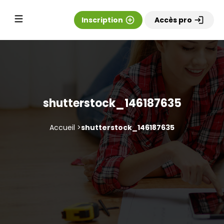
Inscription
add_circle_outline
Accès pro
login
shutterstock_146187635
Accueil >
shutterstock_146187635