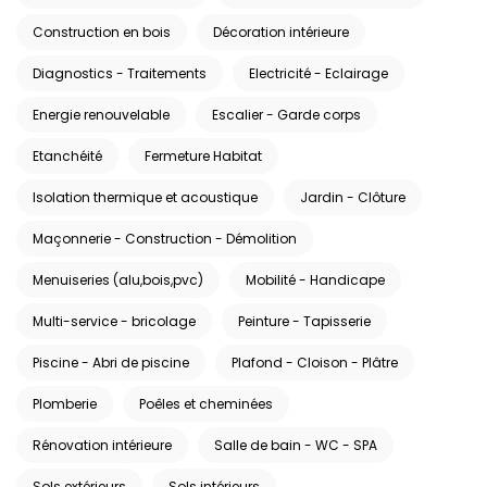
Construction en bois
Décoration intérieure
Diagnostics - Traitements
Electricité - Eclairage
Energie renouvelable
Escalier - Garde corps
Etanchéité
Fermeture Habitat
Isolation thermique et acoustique
Jardin - Clôture
Maçonnerie - Construction - Démolition
Menuiseries (alu,bois,pvc)
Mobilité - Handicape
Multi-service - bricolage
Peinture - Tapisserie
Piscine - Abri de piscine
Plafond - Cloison - Plâtre
Plomberie
Poêles et cheminées
Rénovation intérieure
Salle de bain - WC - SPA
Sols extérieurs
Sols intérieurs