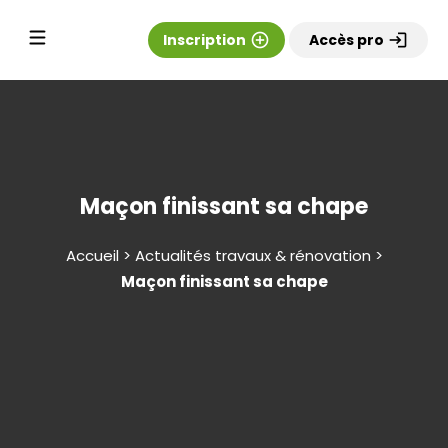
Inscription
add_circle_outline
Accès pro
login
Maçon finissant sa chape
Accueil > Actualités travaux & rénovation >
Maçon finissant sa chape