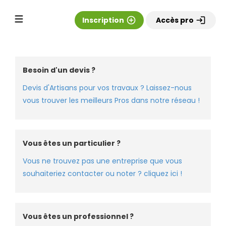
Teste victor 2
OUPS !
Inscription
add_circle_outline
Accès pro
login
Veuillez choisir une ville
Besoin d'un devis ?
Devis d'Artisans pour vos travaux ? Laissez-nous
vous trouver les meilleurs Pros dans notre réseau !
Vous êtes un particulier ?
Vous ne trouvez pas une entreprise que vous
souhaiteriez contacter ou noter ? cliquez ici !
Vous êtes un professionnel ?