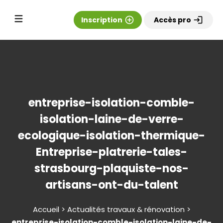
Inscription
add_circle_outline
Accès pro
login
entreprise-isolation-comble-
isolation-laine-de-verre-
ecologique-isolation-thermique-
Entreprise-platrerie-tales-
strasbourg-plaquiste-nos-
artisans-ont-du-talent
Accueil > Actualités travaux & rénovation >
entreprise-isolation-comble-isolation-laine-de-