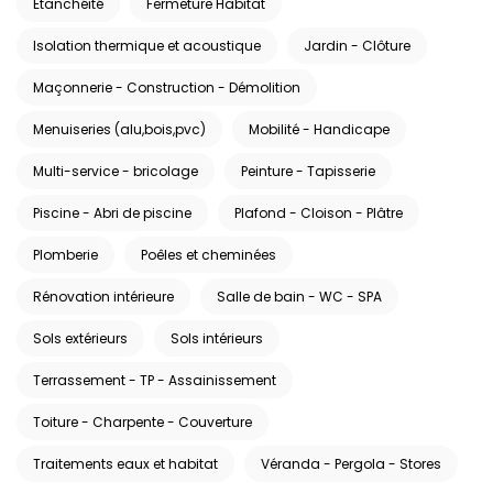
Etanchéité
Fermeture Habitat
Isolation thermique et acoustique
Jardin - Clôture
Maçonnerie - Construction - Démolition
Menuiseries (alu,bois,pvc)
Mobilité - Handicape
Multi-service - bricolage
Peinture - Tapisserie
Piscine - Abri de piscine
Plafond - Cloison - Plâtre
Plomberie
Poêles et cheminées
Rénovation intérieure
Salle de bain - WC - SPA
Sols extérieurs
Sols intérieurs
Terrassement - TP - Assainissement
Toiture - Charpente - Couverture
Traitements eaux et habitat
Véranda - Pergola - Stores