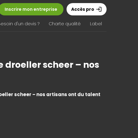
Inscrire mon entreprise
Accès pro
login
Besoin d'un devis ?
Charte qualité
Label
 droeller scheer – nos
ller scheer – nos artisans ont du talent