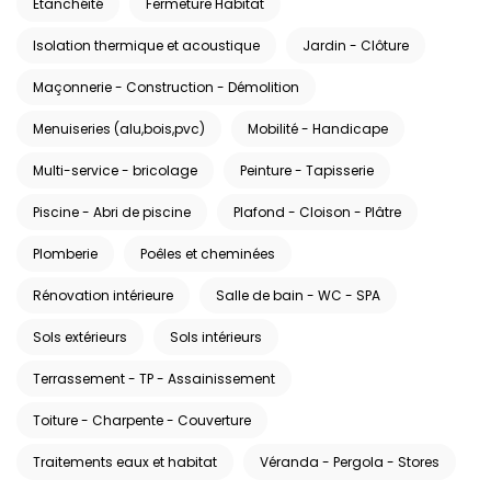
Etanchéité
Fermeture Habitat
Isolation thermique et acoustique
Jardin - Clôture
Maçonnerie - Construction - Démolition
Menuiseries (alu,bois,pvc)
Mobilité - Handicape
Multi-service - bricolage
Peinture - Tapisserie
Piscine - Abri de piscine
Plafond - Cloison - Plâtre
Plomberie
Poêles et cheminées
Rénovation intérieure
Salle de bain - WC - SPA
Sols extérieurs
Sols intérieurs
Terrassement - TP - Assainissement
Toiture - Charpente - Couverture
Traitements eaux et habitat
Véranda - Pergola - Stores