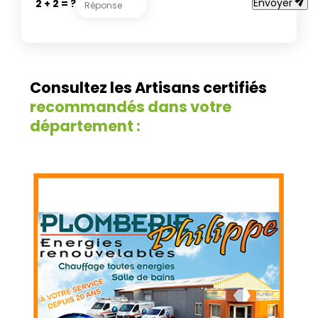
send
Envoyer
2 + 2 = ?
Consultez les Artisans certifiés
recommandés dans votre
département :