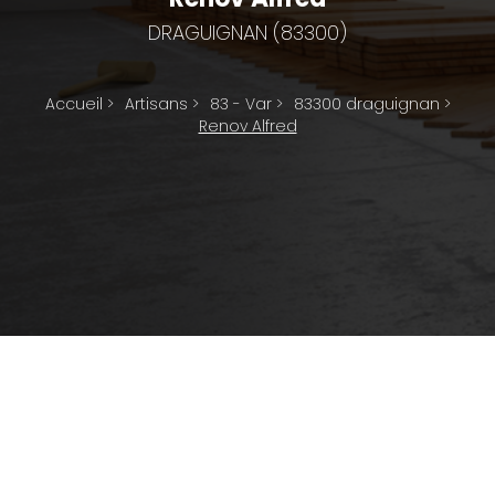
DRAGUIGNAN (83300)
Accueil
>
Artisans
>
83 - Var
>
83300 draguignan
>
Renov Alfred