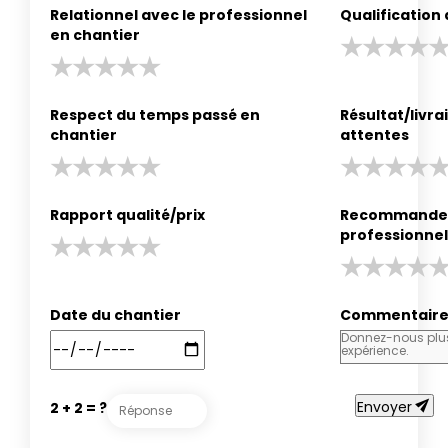
Relationnel avec le professionnel
Qualification
en chantier
Respect du temps passé en
Résultat/livr
chantier
attentes
Rapport qualité/prix
Recommander
professionnel
Date du chantier
Commentair
send
Envoyer
2 + 2 = ?