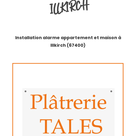
Installation alarme appartement et maison à
Illkirch (67400)