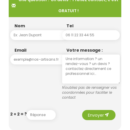
GRATUIT !
Nom
Tel
Email
Votre message :
N'oubliez pas de renseigner vos
coordonnées pour faciliter le
contact
send
2 + 2 = ?
Envoyer