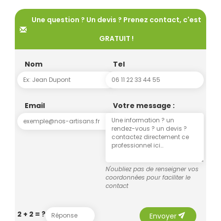
Une question ? Un devis ? Prenez contact, c'est
GRATUIT !
Nom
Tel
Email
Votre message :
N'oubliez pas de renseigner vos
coordonnées pour faciliter le
contact
send
2 + 2 = ?
Envoyer