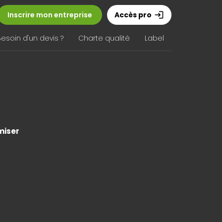
Inscrire mon entreprise
Accès pro
login
Besoin d'un devis ?
Charte qualité
Label
iser